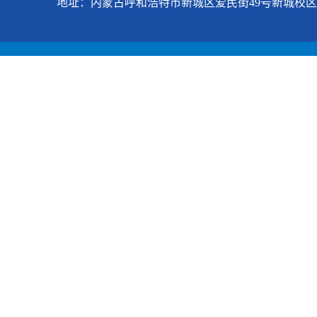
地址：内蒙古呼和浩特市新城区爱民街49号新城校区 科