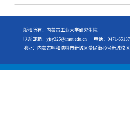
版权所有：内蒙古工业大学研究生院
联系邮箱：
yjsy325@imut.edu.cn
电话：0471-65137
地址：内蒙古呼和浩特市新城区爱民街49号新城校区 科