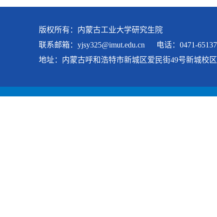
版权所有：内蒙古工业大学研究生院
联系邮箱：
yjsy325@imut.edu.cn
电话：0471-65137
地址：内蒙古呼和浩特市新城区爱民街49号新城校区 科